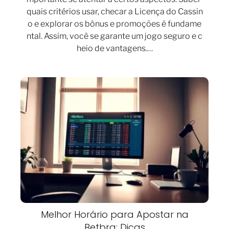
quais critérios usar, checar a Licença do Cassin
o e explorar os bônus e promoções é fundame
ntal. Assim, você se garante um jogo seguro e c
heio de vantagens.…
Melhor Horário para Apostar na
Betbra: Dicas