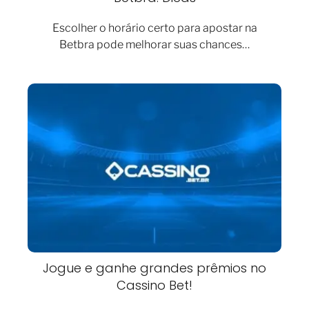
Escolher o horário certo para apostar na
Betbra pode melhorar suas chances…
Jogue e ganhe grandes prêmios no
Cassino Bet!