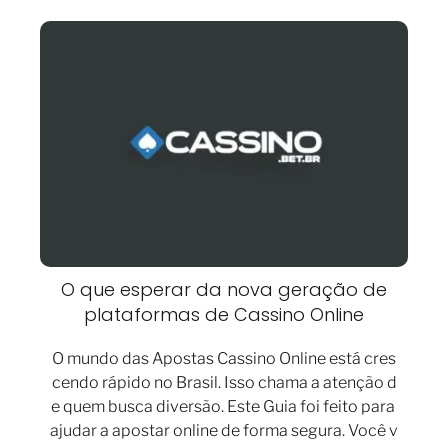
O que esperar da nova geração de
plataformas de Cassino Online
O mundo das Apostas Cassino Online está cres
cendo rápido no Brasil. Isso chama a atenção d
e quem busca diversão. Este Guia foi feito para
ajudar a apostar online de forma segura. Você v