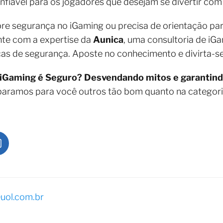
fiável para os jogadores que desejam se divertir com 
re segurança no iGaming ou precisa de orientação par
nte com a expertise da
Aunica
, uma consultoria de iG
cas de segurança. Aposte no conhecimento e divirta-s
iGaming é Seguro? Desvendando mitos e garantind
separamos para você outros tão bom quanto na categor
uol.com.br