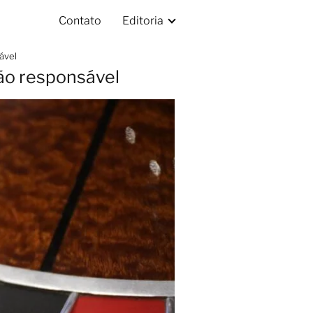
Contato
Editoria
ável
ão responsável