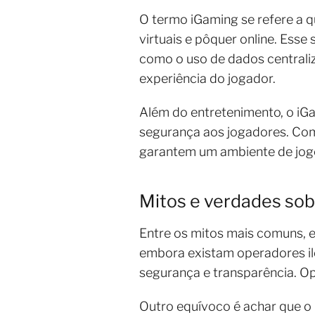
O termo iGaming se refere a q
virtuais e pôquer online. Ess
como o uso de dados central
experiência do jogador.
Além do entretenimento, o iG
segurança aos jogadores. Com 
garantem um ambiente de jogo 
Mitos e verdades sob
Entre os mitos mais comuns, e
embora existam operadores il
segurança e transparência. Op
Outro equívoco é achar que o 