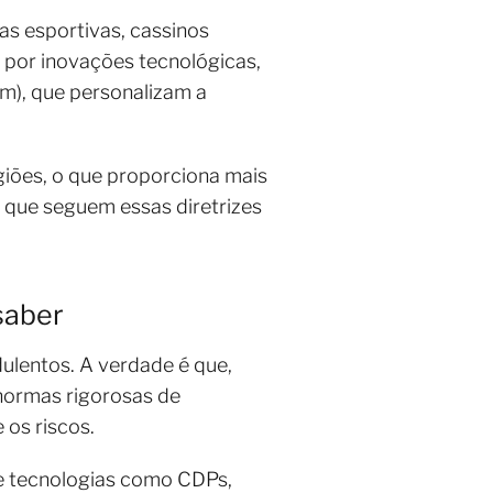
as esportivas, cassinos
 por inovações tecnológicas,
m), que personalizam a
iões, o que proporciona mais
 que seguem essas diretrizes
saber
dulentos. A verdade é que,
normas rigorosas de
 os riscos.
de tecnologias como CDPs,