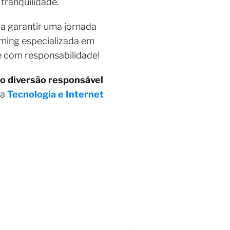
tranquilidade.
a garantir uma jornada
aming especializada em
e com responsabilidade!
o diversão responsável
ia
Tecnologia e Internet