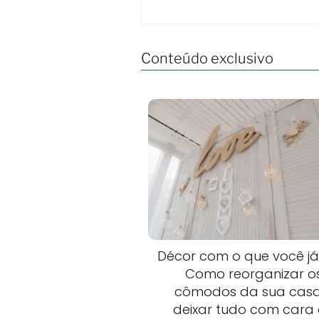
Conteúdo exclusivo
Décor com o que você já
Como reorganizar o
cômodos da sua casa
deixar tudo com cara