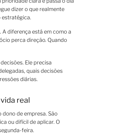
rioridade clara e passa o dia
egue dizer o que realmente
estratégica.
l. A diferença está em como a
ócio perca direção. Quando
decisões. Ele precisa
elegadas, quais decisões
essões diárias.
vida real
o dono de empresa. São
 ou difícil de aplicar. O
segunda-feira.