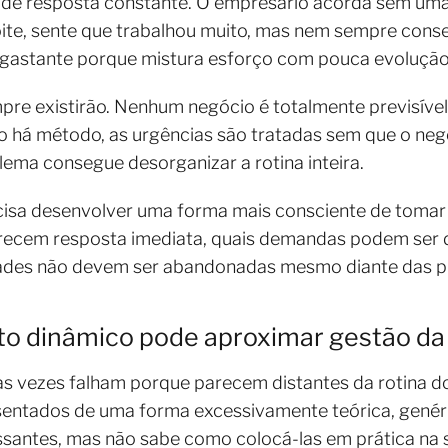
de resposta constante. O empresário acorda sem uma p
oite, sente que trabalhou muito, mas nem sempre cons
gastante porque mistura esforço com pouca evolução 
pre existirão. Nenhum negócio é totalmente previsíve
o há método, as urgências são tratadas sem que o neg
ema consegue desorganizar a rotina inteira.
cisa desenvolver uma forma mais consciente de tomar 
ecem resposta imediata, quais demandas podem ser d
idades não devem ser abandonadas mesmo diante das pr
 dinâmico pode aproximar gestão da 
s vezes falham porque parecem distantes da rotina d
entados de uma forma excessivamente teórica, genérica
ssantes, mas não sabe como colocá-las em prática na 