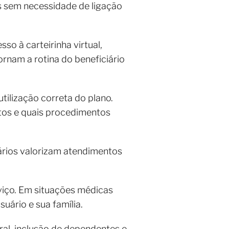
s sem necessidade de ligação
o à carteirinha virtual,
rnam a rotina do beneficiário
tilização correta do plano.
tos e quais procedimentos
ários valorizam atendimentos
viço. Em situações médicas
uário e sua família.
al, inclusão de dependentes e